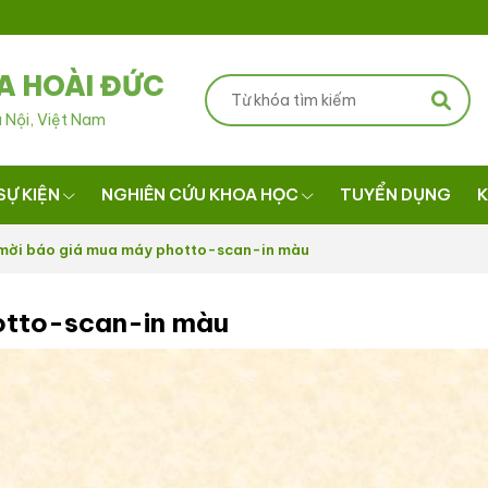
A HOÀI ĐỨC
 Nội, Việt Nam
SỰ KIỆN
NGHIÊN CỨU KHOA HỌC
TUYỂN DỤNG
K
mời báo giá mua máy photto-scan-in màu
otto-scan-in màu