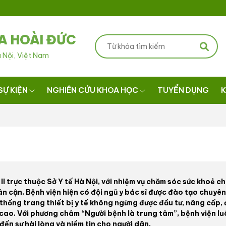
A HOÀI ĐỨC
 Nội, Việt Nam
SỰ KIỆN
NGHIÊN CỨU KHOA HỌC
TUYỂN DỤNG
K
II trực thuộc Sở Y tế Hà Nội, với nhiệm vụ chăm sóc sức khoẻ c
n cận. Bệnh viện hiện có đội ngũ y bác sĩ được đào tạo chuyên
 thống trang thiết bị y tế không ngừng được đầu tư, nâng cấp,
cao. Với phương châm “Người bệnh là trung tâm”, bệnh viện l
ến sự hài lòng và niềm tin cho người dân.