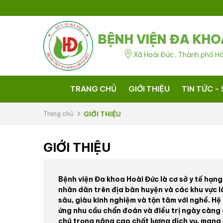
BỆNH VIỆN ĐA KHO
Xã Hoài Đức, Thành phố Hà
TRANG CHỦ
GIỚI THIỆU
TIN TỨC - 
Trang chủ
GIỚI THIỆU
GIỚI THIỆU
Bệnh viện Đa khoa Hoài Đức là cơ sở y tế hạng 
nhân dân trên địa bàn huyện và các khu vực lâ
sâu, giàu kinh nghiệm và tận tâm với nghề. Hệ
ứng nhu cầu chẩn đoán và điều trị ngày càng 
chú trọng nâng cao chất lượng dịch vụ, mang đ