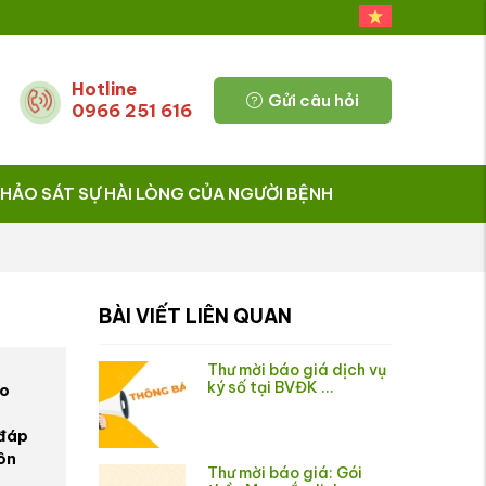
Hotline
Gửi câu hỏi
0966 251 616
HẢO SÁT SỰ HÀI LÒNG CỦA NGƯỜI BỆNH
BÀI VIẾT LIÊN QUAN
Thư mời báo giá dịch vụ
ký số tại BVĐK ...
ho
 đáp
uôn
Thư mời báo giá: Gói